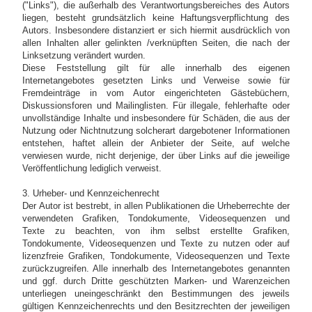
("Links"), die außerhalb des Verantwortungsbereiches des Autors
liegen, besteht grundsätzlich keine Haftungsverpflichtung des
Autors. Insbesondere distanziert er sich hiermit ausdrücklich von
allen Inhalten aller gelinkten /verknüpften Seiten, die nach der
Linksetzung verändert wurden.
Diese Feststellung gilt für alle innerhalb des eigenen
Internetangebotes gesetzten Links und Verweise sowie für
Fremdeinträge in vom Autor eingerichteten Gästebüchern,
Diskussionsforen und Mailinglisten. Für illegale, fehlerhafte oder
unvollständige Inhalte und insbesondere für Schäden, die aus der
Nutzung oder Nichtnutzung solcherart dargebotener Informationen
entstehen, haftet allein der Anbieter der Seite, auf welche
verwiesen wurde, nicht derjenige, der über Links auf die jeweilige
Veröffentlichung lediglich verweist.
3. Urheber- und Kennzeichenrecht
Der Autor ist bestrebt, in allen Publikationen die Urheberrechte der
verwendeten Grafiken, Tondokumente, Videosequenzen und
Texte zu beachten, von ihm selbst erstellte Grafiken,
Tondokumente, Videosequenzen und Texte zu nutzen oder auf
lizenzfreie Grafiken, Tondokumente, Videosequenzen und Texte
zurückzugreifen. Alle innerhalb des Internetangebotes genannten
und ggf. durch Dritte geschützten Marken- und Warenzeichen
unterliegen uneingeschränkt den Bestimmungen des jeweils
gültigen Kennzeichenrechts und den Besitzrechten der jeweiligen