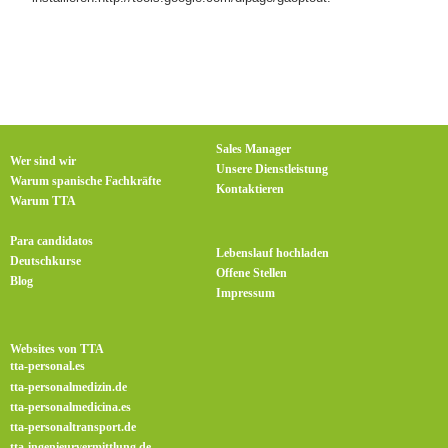
Sales Manager
Wer sind wir
Unsere Dienstleistung
Warum spanische Fachkräfte
Kontaktieren
Warum TTA
Para candidatos
Lebenslauf hochladen
Deutschkurse
Offene Stellen
Blog
Impressum
Websites von TTA
tta-personal.es
tta-personalmedizin.de
tta-personalmedicina.es
tta-personaltransport.de
tta-ingenieurvermittlung.de