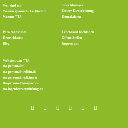
Sales Manager
Wer sind wir
Unsere Dienstleistung
Warum spanische Fachkräfte
Kontaktieren
Warum TTA
Para candidatos
Lebenslauf hochladen
Deutschkurse
Offene Stellen
Blog
Impressum
Websites von TTA
tta-personal.es
tta-personalmedizin.de
tta-personalmedicina.es
tta-personaltransport.de
tta-ingenieurvermittlung.de