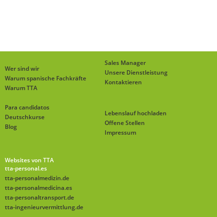
Sales Manager
Wer sind wir
Unsere Dienstleistung
Warum spanische Fachkräfte
Kontaktieren
Warum TTA
Para candidatos
Lebenslauf hochladen
Deutschkurse
Offene Stellen
Blog
Impressum
Websites von TTA
tta-personal.es
tta-personalmedizin.de
tta-personalmedicina.es
tta-personaltransport.de
tta-ingenieurvermittlung.de