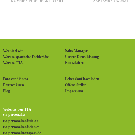
KOMMENTARE DEAKTIVIERT
SEPTEMBER 3, 2024
Sales Manager
Wer sind wir
Unsere Dienstleistung
Warum spanische Fachkräfte
Kontaktieren
Warum TTA
Para candidatos
Lebenslauf hochladen
Deutschkurse
Offene Stellen
Blog
Impressum
Websites von TTA
tta-personal.es
tta-personalmedizin.de
tta-personalmedicina.es
tta-personaltransport.de