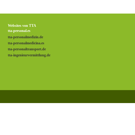
Websites von TTA
tta-personal.es
tta-personalmedizin.de
tta-personalmedicina.es
tta-personaltransport.de
tta-ingenieurvermittlung.de