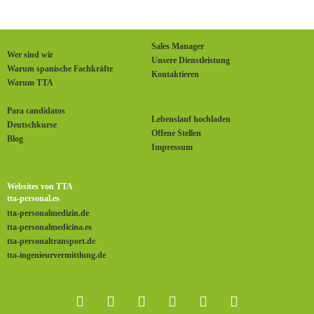
Sales Manager
Wer sind wir
Unsere Dienstleistung
Warum spanische Fachkräfte
Kontaktieren
Warum TTA
Para candidatos
Lebenslauf hochladen
Deutschkurse
Offene Stellen
Blog
Impressum
Websites von TTA
tta-personal.es
tta-personalmedizin.de
tta-personalmedicina.es
tta-personaltransport.de
tta-ingenieurvermittlung.de