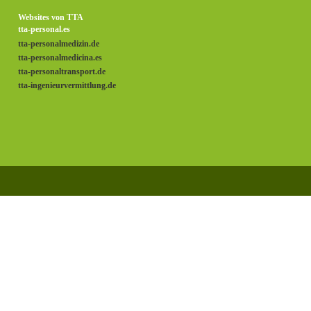
Websites von TTA
tta-personal.es
tta-personalmedizin.de
tta-personalmedicina.es
tta-personaltransport.de
tta-ingenieurvermittlung.de