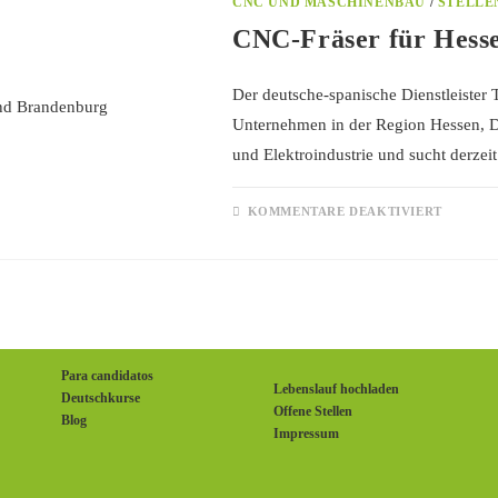
CNC UND MASCHINENBAU
/
STELLE
CNC-Fräser für Hess
Der deutsche-spanische Dienstleister
Unternehmen in der Region Hessen, De
und Elektroindustrie und sucht derze
KOMMENTARE DEAKTIVIERT
Para candidatos
Lebenslauf hochladen
Deutschkurse
Offene Stellen
Blog
Impressum