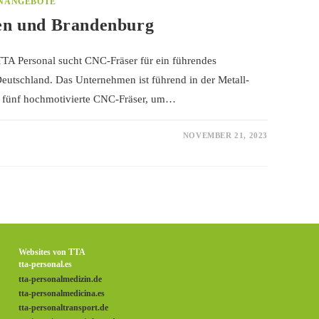
NANGEBOTE
en und Brandenburg
 TTA Personal sucht CNC-Fräser für ein führendes
utschland. Das Unternehmen ist führend in der Metall-
it fünf hochmotivierte CNC-Fräser, um…
NOVEMBER 21, 2023
Websites von TTA
tta-personal.es
tta-personalmedizin.de
tta-personalmedicina.es
tta-personaltransport.de