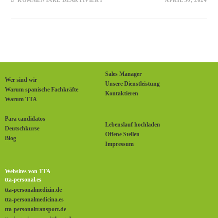
KOMMENTARE DEAKTIVIERT
APRIL 30, 2024
Sales Manager
Wer sind wir
Unsere Dienstleistung
Warum spanische Fachkräfte
Kontaktieren
Warum TTA
Para candidatos
Lebenslauf hochladen
Deutschkurse
Offene Stellen
Blog
Impressum
Websites von TTA
tta-personal.es
tta-personalmedizin.de
tta-personalmedicina.es
tta-personaltransport.de