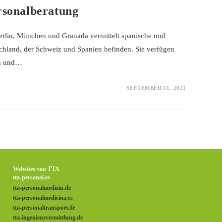
rsonalberatung
erlin, München und Granada vermittelt spanische und
schland, der Schweiz und Spanien befinden. Sie verfügen
en und…
SEPTEMBER 11, 2021
Websites von TTA
tta-personal.es
tta-personalmedizin.de
tta-personalmedicina.es
tta-personaltransport.de
tta-ingenieurvermittlung.de