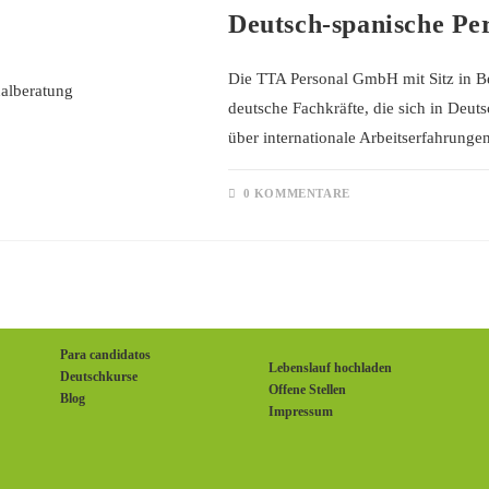
Deutsch-spanische Pe
Die TTA Personal GmbH mit Sitz in B
deutsche Fachkräfte, die sich in Deut
über internationale Arbeitserfahrung
0 KOMMENTARE
Para candidatos
Lebenslauf hochladen
Deutschkurse
Offene Stellen
Blog
Impressum