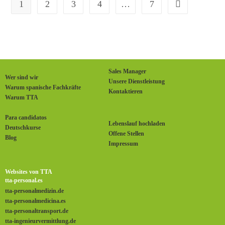
1
2
3
4
…
7
Sales Manager
Wer sind wir
Unsere Dienstleistung
Warum spanische Fachkräfte
Kontaktieren
Warum TTA
Para candidatos
Lebenslauf hochladen
Deutschkurse
Offene Stellen
Blog
Impressum
Websites von TTA
tta-personal.es
tta-personalmedizin.de
tta-personalmedicina.es
tta-personaltransport.de
tta-ingenieurvermittlung.de