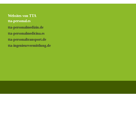
Websites von TTA
tta-personal.es
tta-personalmedizin.de
tta-personalmedicina.es
tta-personaltransport.de
tta-ingenieurvermittlung.de