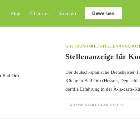
Bewerben
n
Blog
Über uns
Kontakt
GASTRONOMIE
/
STELLENANGEBOT
Stellenanzeige für K
Der deutsch-spanische Dienstleister T
Küche in Bad Orb (Hessen, Deutschlan
der/die Erfahrung in der À-la-carte-Kü
KOMMENTARE DEAKTIVIERT