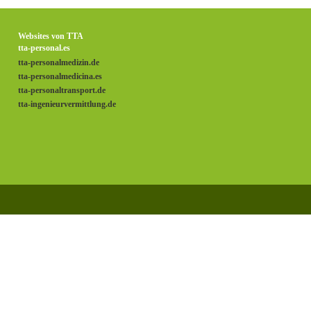
Websites von TTA
tta-personal.es
tta-personalmedizin.de
tta-personalmedicina.es
tta-personaltransport.de
tta-ingenieurvermittlung.de