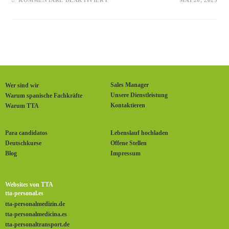
KOMMENTARE DEAKTIVIERT
MAI 26, 2025
Sales Manager
Wer sind wir
Unsere Dienstleistung
Warum spanische Fachkräfte
Kontaktieren
Warum TTA
Para candidatos
Lebenslauf hochladen
Deutschkurse
Offene Stellen
Blog
Impressum
Websites von TTA
tta-personal.es
tta-personalmedizin.de
tta-personalmedicina.es
tta-personaltransport.de