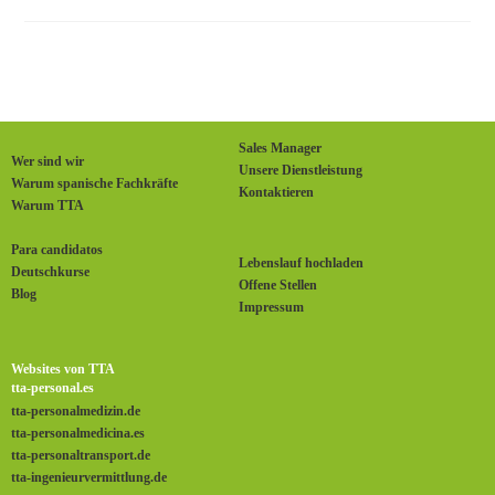
Sales Manager
Wer sind wir
Unsere Dienstleistung
Warum spanische Fachkräfte
Kontaktieren
Warum TTA
Para candidatos
Lebenslauf hochladen
Deutschkurse
Offene Stellen
Blog
Impressum
Websites von TTA
tta-personal.es
tta-personalmedizin.de
tta-personalmedicina.es
tta-personaltransport.de
tta-ingenieurvermittlung.de