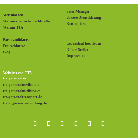
Sales Manager
Wer sind wir
Unsere Dienstleistung
Warum spanische Fachkräfte
Kontaktieren
Warum TTA
Para candidatos
Lebenslauf hochladen
Deutschkurse
Offene Stellen
Blog
Impressum
Websites von TTA
tta-personal.es
tta-personalmedizin.de
tta-personalmedicina.es
tta-personaltransport.de
tta-ingenieurvermittlung.de