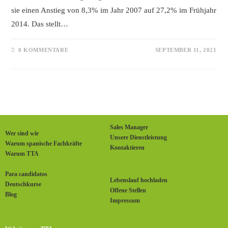
sie einen Anstieg von 8,3% im Jahr 2007 auf 27,2% im Frühjahr
2014. Das stellt…
0 KOMMENTARE
SEPTEMBER 11, 2021
Sales Manager
Wer sind wir
Unsere Dienstleistung
Warum spanische Fachkräfte
Kontaktieren
Warum TTA
Para candidatos
Lebenslauf hochladen
Deutschkurse
Offene Stellen
Blog
Impressum